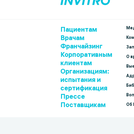
Пациентам
Мед
Врачам
Ко
Франчайзинг
Зап
Корпоративным
О в
клиентам
Вые
Организациям:
Адр
испытания и
Биб
сертификация
Прессе
Воп
Поставщикам
Об