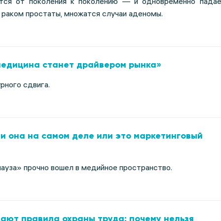
ется от поколения к поколению — и одновременно пада
 раком простаты, множатся случаи аденомы.
медицина станет драйвером рынка»
рного сдвига.
и она на самом деле или это маркетинговый
ауза» прочно вошел в медийное пространство.
ают правила охраны труда: почему нельзя