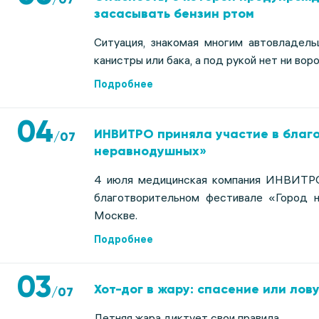
засасывать бензин ртом
Cитуация, знакомая многим автовладель
канистры или бака, а под рукой нет ни воро
Подробнее
04
ИНВИТРО приняла участие в благ
/
07
неравнодушных»
4 июля медицинская компания ИНВИТРО
благотворительном фестивале «Город 
Москве.
Подробнее
03
Хот-дог в жару: спасение или лов
/
07
Летняя жара диктует свои правила.