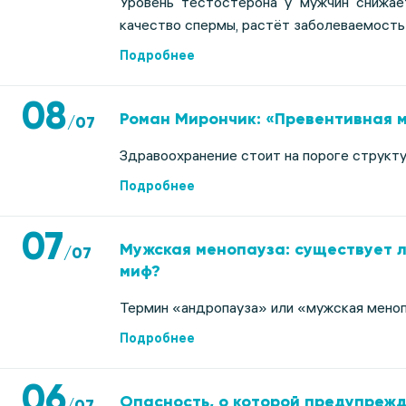
Уровень тестостерона у мужчин снижа
качество спермы, растёт заболеваемость
Подробнее
08
Роман Мирончик: «Превентивная 
/
07
Здравоохранение стоит на пороге структу
Подробнее
07
Мужская менопауза: существует л
/
07
миф?
Термин «андропауза» или «мужская меноп
Подробнее
06
Опасность, о которой предупрежд
/
07